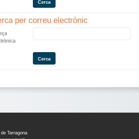
a per correu electrònic
rca per correu electrònic
eça
ctrònica
t de Tarragona