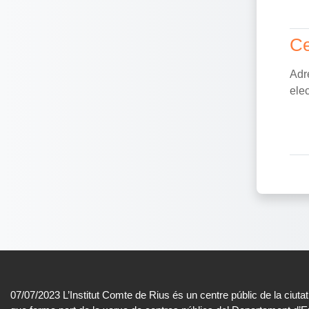
Cerc
Ce
Adr
ele
07/07/2023 L’Institut Comte de Rius és un centre públic de la ciuta