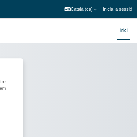
Català ‎(ca)‎
Inicia la sessió
Inici
tre
arem