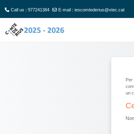
Ves al contingut principal
Call us : 977241384
E-mail :
iescomtederius@xtec.cat
Per 
corr
un c
Cer
Ce
Nom