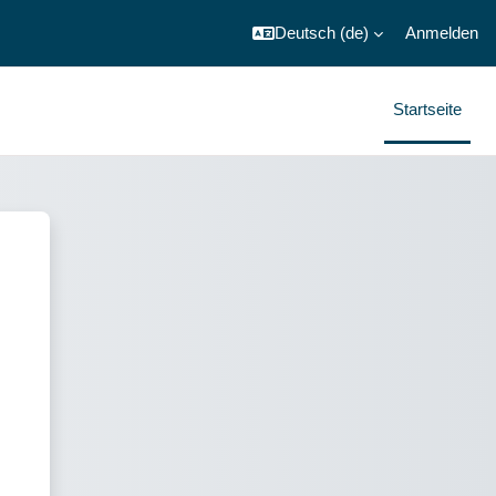
Deutsch ‎(de)‎
Anmelden
Startseite
nstitut COMTE DE RIUS - Curs 20