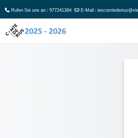
Zum Hauptinhalt
Rufen Sie uns an : 977241384
E-Mail :
iescomtederius@xte